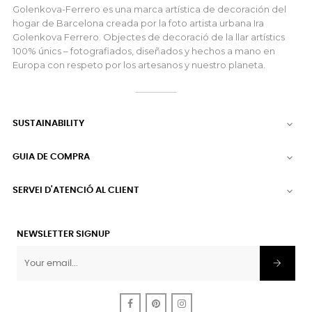
Golenkova-Ferrero es una marca artística de decoración del
hogar de Barcelona creada por la foto artista urbana Ira
Golenkova Ferrero. Objectes de decoració de la llar artístics
100% únics – fotografiados, diseñados y hechos a mano en
Europa con respeto por los artesanos y nuestro planeta.
SUSTAINABILITY

GUIA DE COMPRA

SERVEI D'ATENCIÓ AL CLIENT

NEWSLETTER SIGNUP
Facebook
Pinterest
Instagram