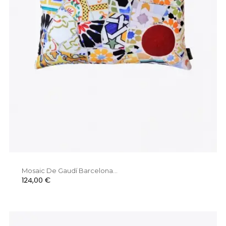
Mosaic De Gaudí Barcelona...
Preu
124,00 €