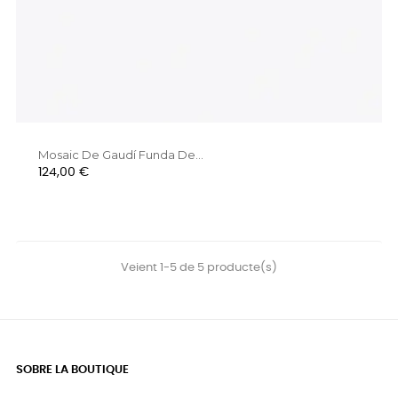
Mosaic De Gaudí Funda De...
Preu
124,00 €
Veient 1-5 de 5 producte(s)
SOBRE LA BOUTIQUE