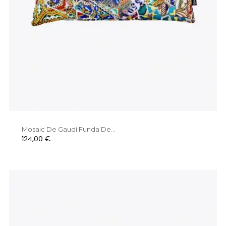
Mosaic De Gaudí Funda De...
Preu
124,00 €