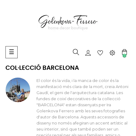
Toggle
☰
0
navigation
COL·LECCIÓ BARCELONA
El color és la vida, i la manca de color és la
manifestació més clara de la mort, creia Antoni
Gaudí, el geni de l'arquitectura catalana. Les
fundes de coixí decoratives de la col·lecció
"BARCELONA" estan dissenyats per Ira
Golenkova Ferrero amb les seves fotografies
d'autor de Barcelona. Aquests accessoris de
disseny no només afegiran un accent artístic al
seu interior, sinó que també poden ser un
preciós regal per als seus familiars, amics o