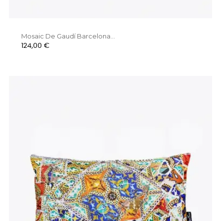
Mosaic De Gaudí Barcelona...
Preu
124,00 €