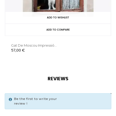
ADD TO WISHLIST
ADD TO COMPARE
Gat De Moscou Impressió...
Preu
57,00 €
REVIEWS
Be the first to write your
WRITE YOUR REVIEW
review !