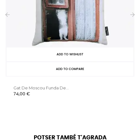
‹
›
ADD TO WISHLIST
ADD TO COMPARE
Gat De Moscou Funda De...
Preu
74,00 €
POTSER TAMBÉ T'AGRADA