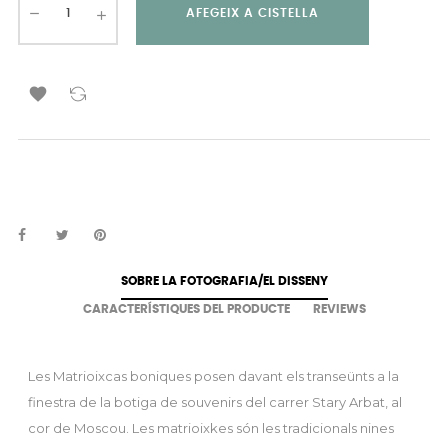
AFEGEIX A CISTELLA

SOBRE LA FOTOGRAFIA/EL DISSENY
CARACTERÍSTIQUES DEL PRODUCTE
REVIEWS
Les Matrioixcas boniques posen davant els transeünts a la
finestra de la botiga de souvenirs del carrer Stary Arbat, al
cor de Moscou. Les matrioixkes són les tradicionals nines