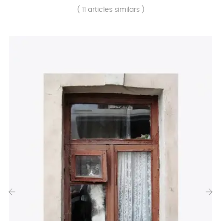
( 11 articles similars )
‹
›