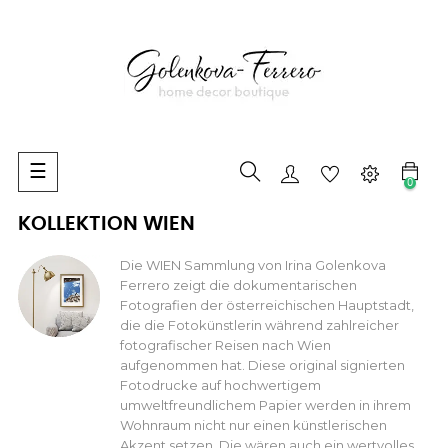
Umschalten
☰
0
der
Navigation
KOLLEKTION WIEN
Die WIEN Sammlung von Irina Golenkova
Ferrero zeigt die dokumentarischen
Fotografien der österreichischen Hauptstadt,
die die Fotokünstlerin während zahlreicher
fotografischer Reisen nach Wien
aufgenommen hat. Diese original signierten
Fotodrucke auf hochwertigem
umweltfreundlichem Papier werden in ihrem
Wohnraum nicht nur einen künstlerischen
Akzent setzen. Die wären auch ein wertvolles