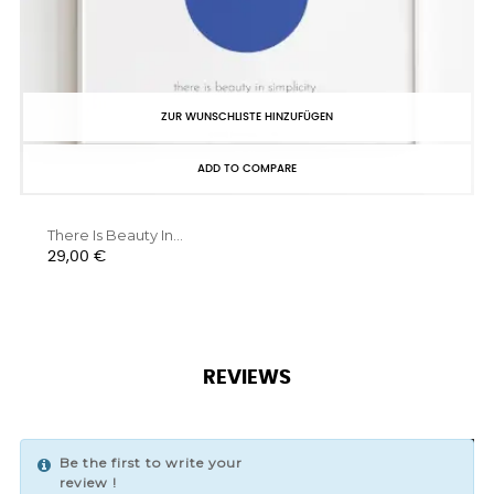
‹
›
ZUR WUNSCHLISTE HINZUFÜGEN
ADD TO COMPARE
There Is Beauty In...
Preis
29,00 €
REVIEWS
Be the first to write your
WRITE YOUR REVIEW
review !