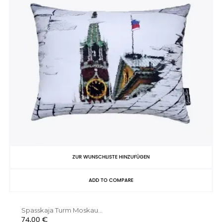
ZUR WUNSCHLISTE HINZUFÜGEN
ADD TO COMPARE
Spasskaja Turm Moskau...
Preis
74,00 €