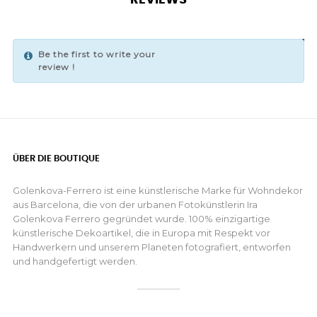
REVIEWS
Be the first to write your
WRITE YOUR REVIEW
review !
ÜBER DIE BOUTIQUE
Golenkova-Ferrero ist eine künstlerische Marke für Wohndekor
aus Barcelona, die von der urbanen Fotokünstlerin Ira
Golenkova Ferrero gegründet wurde. 100% einzigartige
künstlerische Dekoartikel, die in Europa mit Respekt vor
Handwerkern und unserem Planeten fotografiert, entworfen
und handgefertigt werden.